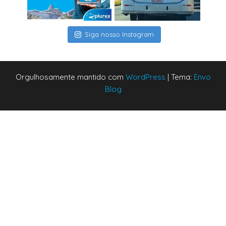
Siga nosso Instagram
Orgulhosamente mantido com
WordPress
|
Tema:
Envo
Blog