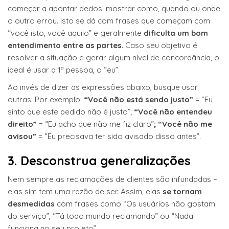
começar a apontar dedos: mostrar como, quando ou onde
o outro errou. Isto se dá com frases que começam com
“você isto, você aquilo” e geralmente
dificulta um bom
entendimento entre as partes
. Caso seu objetivo é
resolver a situação e gerar algum nível de concordância, o
ideal é usar a 1ª pessoa, o “eu”.
Ao invés de dizer as expressões abaixo, busque usar
outras. Por exemplo:
“Você não está sendo justo”
= “Eu
sinto que este pedido não é justo”;
“Você não entendeu
direito”
= “Eu acho que não me fiz claro”
;
“Você não me
avisou”
= “Eu precisava ter sido avisado disso antes”.
3. Desconstrua generalizações
Nem sempre as reclamações de clientes são infundadas –
elas sim tem uma razão de ser. Assim, elas
se tornam
desmedidas
com frases como “Os usuários não gostam
do serviço”, “Tá todo mundo reclamando” ou “Nada
funciona no seu projeto”.