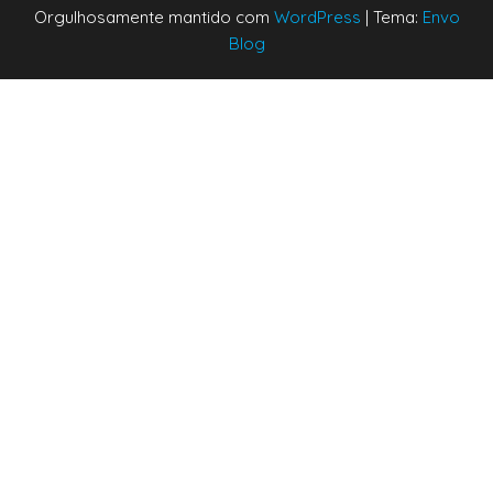
Orgulhosamente mantido com
WordPress
|
Tema:
Envo
Blog