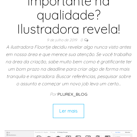
importante na
qualidade?
Ilustradora revela!
9 de julho de 2019
0
A ilustradora Floortje decidiu revelar algo nunca visto antes
em nossa área e que merece sua atenção. Se você trabalha
na área da criação, sabe muito bem como é gratificante ter
um bom prazo na deadline para criar algo de forma mais
tranquila e inspiradora. Buscar referências, pesquisar sobre
o assunto e começar um novo job leva um certo…
Por
PLUREX_BLOG
Ler mais