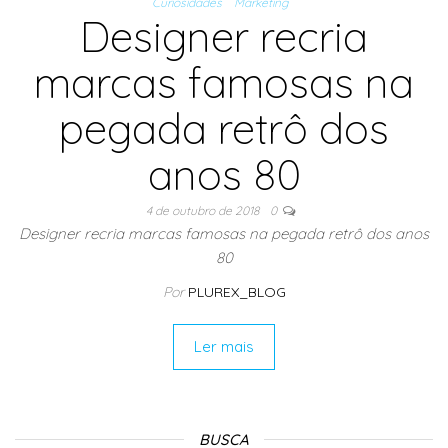
Curiosidades
Marketing
Designer recria
marcas famosas na
pegada retrô dos
anos 80
4 de outubro de 2018
0
Designer recria marcas famosas na pegada retrô dos anos
80
Por
PLUREX_BLOG
Ler mais
BUSCA