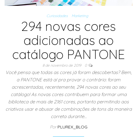
Curiosidades
Marketing
294 novas cores
adicionadas ao
catálogo PANTONE
8 de novembro de 2019
0
Você pensa que todas as cores já foram descobertas? Bem,
a PANTONE está aí pra provar o contrário: foram
acrescentadas, recentemente, 294 novas cores ao seu
catálogo! As novas cores contribuem para formar uma
biblioteca de mais de 2.161 cores, portanto permitindo aos
criativos usar e abusar de combinações de tons da maneira
correta durante…
Por
PLUREX_BLOG