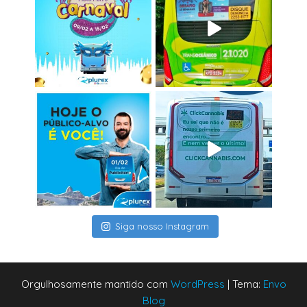
Siga nosso Instagram
Orgulhosamente mantido com
WordPress
|
Tema:
Envo
Blog