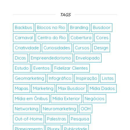
TAGS
Backbus
Blocos no Rio
Branding
Busdoor
Carnaval
Centro do Rio
Cobertura
Cores
Criatividade
Curiosidades
Cursos
Design
Dicas
Empreendedorismo
Envelopado
Estudo
Eventos
Fidelizar Clientes
Geomarketing
Infográfico
Inspiração
Listas
Mapas
Marketing
Max Busdoor
Mídia Dados
Mídia em Ônibus
Mídia Exterior
Negócios
Networking
Neuromarketing
OOH
Out-of-Home
Palestras
Pesquisa
Planejamento
Plurex
Publicidade