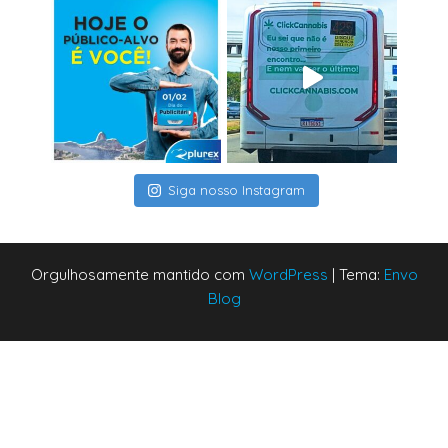
Siga nosso Instagram
Orgulhosamente mantido com
WordPress
|
Tema:
Envo
Blog