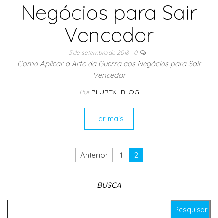
Negócios para Sair
Vencedor
5 de setembro de 2018
0
Como Aplicar a Arte da Guerra aos Negócios para Sair
Vencedor
Por
PLUREX_BLOG
Ler mais
Anterior
1
2
Navegação por posts
BUSCA
Pesquisar por: