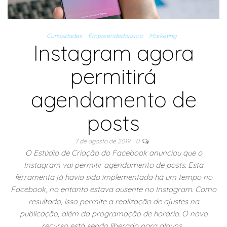
Curiosidades
Empreendedorismo
Marketing
Instagram agora
permitirá
agendamento de
posts
7 de agosto de 2019
0
O Estúdio de Criação do Facebook anunciou que o
Instagram vai permitir agendamento de posts. Esta
ferramenta já havia sido implementada há um tempo no
Facebook, no entanto estava ausente no Instagram. Como
resultado, isso permite a realização de ajustes na
publicação, além da programação de horário. O novo
recurso está sendo liberado para alguns…