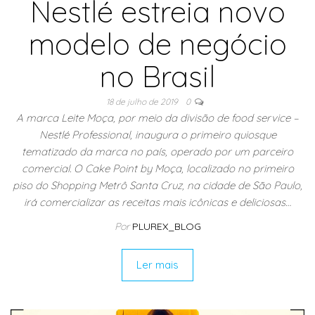
Nestlé estreia novo
modelo de negócio
no Brasil
18 de julho de 2019
0
A marca Leite Moça, por meio da divisão de food service –
Nestlé Professional, inaugura o primeiro quiosque
tematizado da marca no país, operado por um parceiro
comercial. O Cake Point by Moça, localizado no primeiro
piso do Shopping Metrô Santa Cruz, na cidade de São Paulo,
irá comercializar as receitas mais icônicas e deliciosas…
Por
PLUREX_BLOG
Ler mais