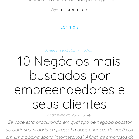
Por
PLUREX_BLOG
Ler mais
Empreendedorismo
Listas
10 Negócios mais
buscados por
empreendedores e
seus clientes
29 de julho de 2019
0
Se você está procurando em qual tipo de negócio apostar
ao abrir sua própria empresa, há boas chances de você cair
em uma página sobre “marmitarias”. Afinal, as empresas de